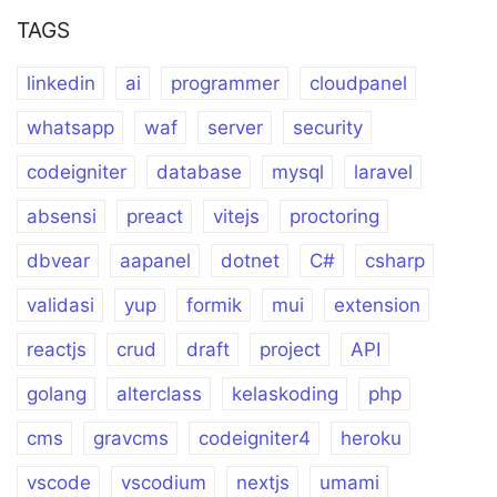
TAGS
linkedin
ai
programmer
cloudpanel
whatsapp
waf
server
security
codeigniter
database
mysql
laravel
absensi
preact
vitejs
proctoring
dbvear
aapanel
dotnet
C#
csharp
validasi
yup
formik
mui
extension
reactjs
crud
draft
project
API
golang
alterclass
kelaskoding
php
cms
gravcms
codeigniter4
heroku
vscode
vscodium
nextjs
umami