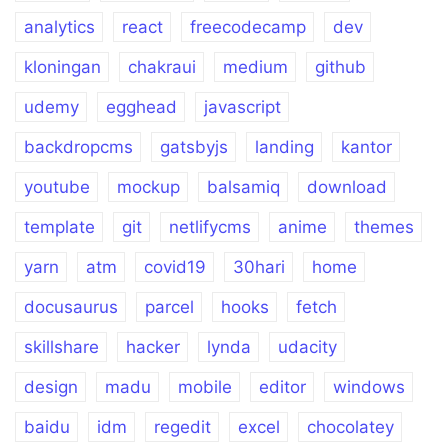
analytics
react
freecodecamp
dev
kloningan
chakraui
medium
github
udemy
egghead
javascript
backdropcms
gatsbyjs
landing
kantor
youtube
mockup
balsamiq
download
template
git
netlifycms
anime
themes
yarn
atm
covid19
30hari
home
docusaurus
parcel
hooks
fetch
skillshare
hacker
lynda
udacity
design
madu
mobile
editor
windows
baidu
idm
regedit
excel
chocolatey