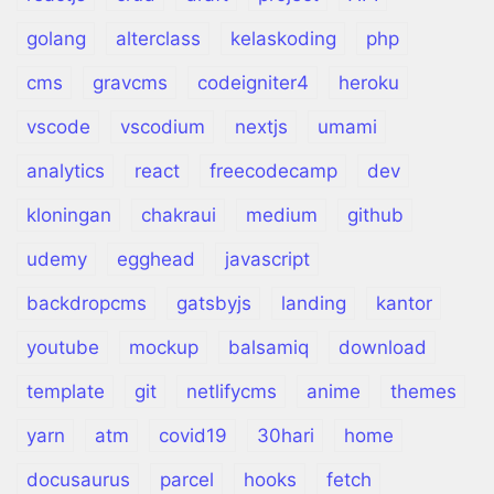
golang
alterclass
kelaskoding
php
cms
gravcms
codeigniter4
heroku
vscode
vscodium
nextjs
umami
analytics
react
freecodecamp
dev
kloningan
chakraui
medium
github
udemy
egghead
javascript
backdropcms
gatsbyjs
landing
kantor
youtube
mockup
balsamiq
download
template
git
netlifycms
anime
themes
yarn
atm
covid19
30hari
home
docusaurus
parcel
hooks
fetch