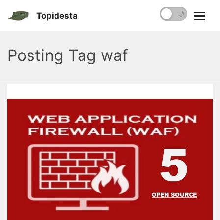
☀️
🌙
Topidesta
Posting Tag waf