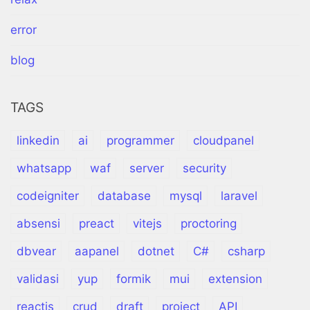
error
blog
TAGS
linkedin
ai
programmer
cloudpanel
whatsapp
waf
server
security
codeigniter
database
mysql
laravel
absensi
preact
vitejs
proctoring
dbvear
aapanel
dotnet
C#
csharp
validasi
yup
formik
mui
extension
reactjs
crud
draft
project
API