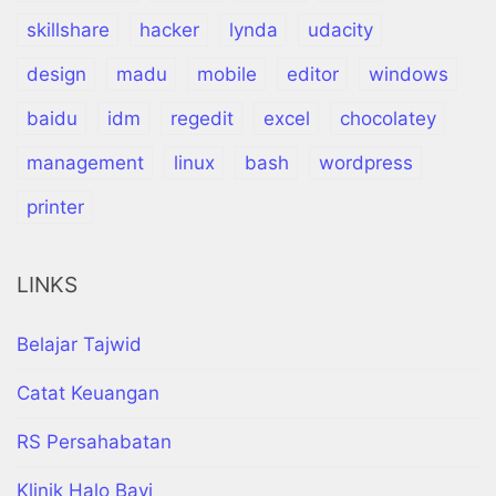
skillshare
hacker
lynda
udacity
design
madu
mobile
editor
windows
baidu
idm
regedit
excel
chocolatey
management
linux
bash
wordpress
printer
LINKS
Belajar Tajwid
Catat Keuangan
RS Persahabatan
Klinik Halo Bayi