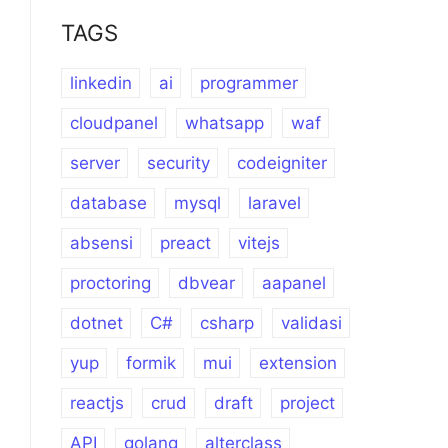
TAGS
linkedin
ai
programmer
cloudpanel
whatsapp
waf
server
security
codeigniter
database
mysql
laravel
absensi
preact
vitejs
proctoring
dbvear
aapanel
dotnet
C#
csharp
validasi
yup
formik
mui
extension
reactjs
crud
draft
project
API
golang
alterclass