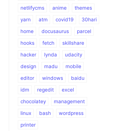
netlifycms
anime
themes
yarn
atm
covid19
30hari
home
docusaurus
parcel
hooks
fetch
skillshare
hacker
lynda
udacity
design
madu
mobile
editor
windows
baidu
idm
regedit
excel
chocolatey
management
linux
bash
wordpress
printer