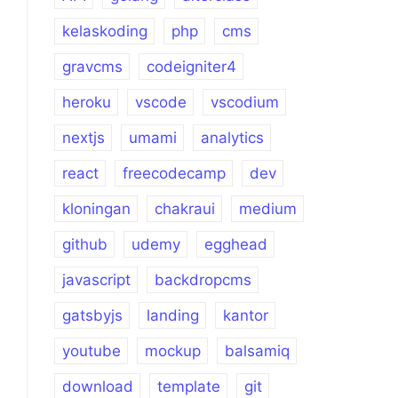
kelaskoding
php
cms
gravcms
codeigniter4
heroku
vscode
vscodium
nextjs
umami
analytics
react
freecodecamp
dev
kloningan
chakraui
medium
github
udemy
egghead
javascript
backdropcms
gatsbyjs
landing
kantor
youtube
mockup
balsamiq
download
template
git