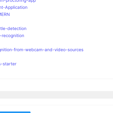
am-proctoring-app
nt-Application
-MERN
tle-detection
-recognition
cognition-from-webcam-and-video-sources
s-starter