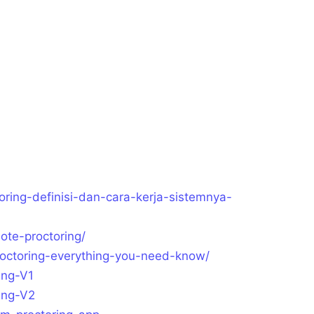
oring-definisi-dan-cara-kerja-sistemnya-
ote-proctoring/
roctoring-everything-you-need-know/
ing-V1
ring-V2