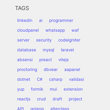
TAGS
linkedin
ai
programmer
cloudpanel
whatsapp
waf
server
security
codeigniter
database
mysql
laravel
absensi
preact
vitejs
proctoring
dbvear
aapanel
dotnet
C#
csharp
validasi
yup
formik
mui
extension
reactjs
crud
draft
project
API
golang
alterclass