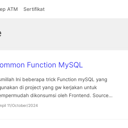
sep ATM
Sertifikat
e
ommon Function MySQL
smillah Ini beberapa trick Function mySQL yang
gunakan di project yang gw kerjakan untuk
mpermudah dikonsumsi oleh Frontend. Source…
pil
11/October/2024