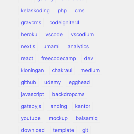
kelaskoding
php
cms
gravcms
codeigniter4
heroku
vscode
vscodium
nextjs
umami
analytics
react
freecodecamp
dev
kloningan
chakraui
medium
github
udemy
egghead
javascript
backdropcms
gatsbyjs
landing
kantor
youtube
mockup
balsamiq
download
template
git