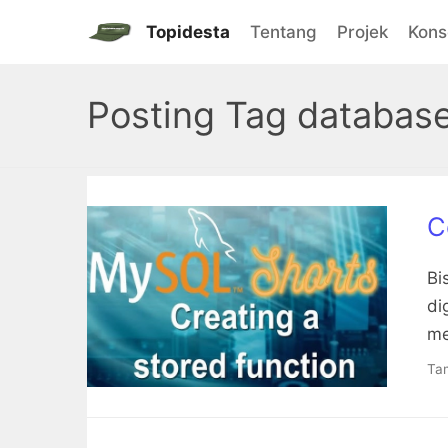
Topidesta
Tentang
Projek
Kon
Posting Tag databas
C
Bi
di
me
Tam