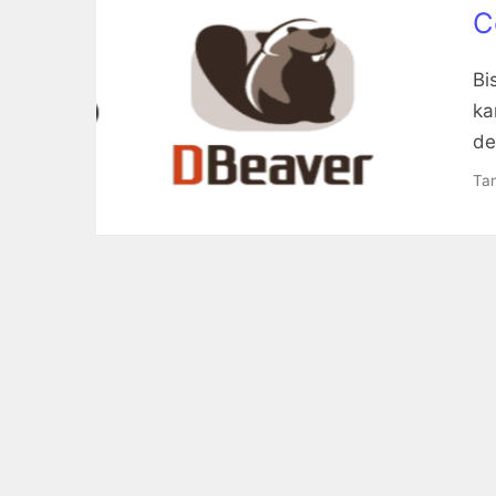
C
Bi
ka
de
Tam