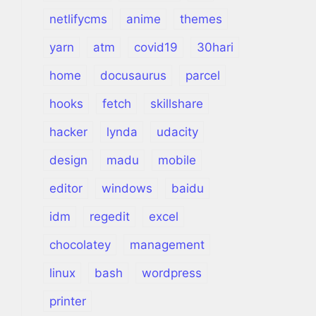
netlifycms
anime
themes
yarn
atm
covid19
30hari
home
docusaurus
parcel
hooks
fetch
skillshare
hacker
lynda
udacity
design
madu
mobile
editor
windows
baidu
idm
regedit
excel
chocolatey
management
linux
bash
wordpress
printer