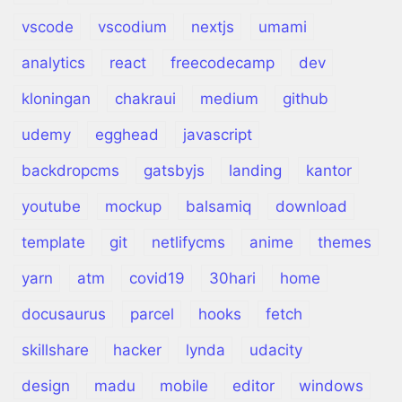
vscode
vscodium
nextjs
umami
analytics
react
freecodecamp
dev
kloningan
chakraui
medium
github
udemy
egghead
javascript
backdropcms
gatsbyjs
landing
kantor
youtube
mockup
balsamiq
download
template
git
netlifycms
anime
themes
yarn
atm
covid19
30hari
home
docusaurus
parcel
hooks
fetch
skillshare
hacker
lynda
udacity
design
madu
mobile
editor
windows