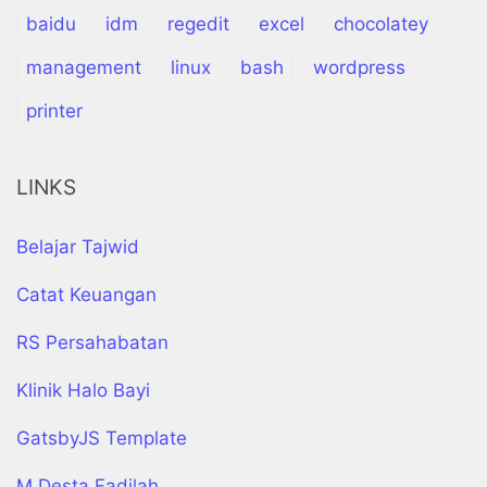
baidu
idm
regedit
excel
chocolatey
management
linux
bash
wordpress
printer
LINKS
Belajar Tajwid
Catat Keuangan
RS Persahabatan
Klinik Halo Bayi
GatsbyJS Template
M Desta Fadilah