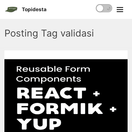
☀️
🌙
Topidesta
Posting Tag validasi