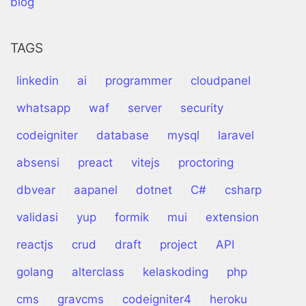
blog
TAGS
linkedin
ai
programmer
cloudpanel
whatsapp
waf
server
security
codeigniter
database
mysql
laravel
absensi
preact
vitejs
proctoring
dbvear
aapanel
dotnet
C#
csharp
validasi
yup
formik
mui
extension
reactjs
crud
draft
project
API
golang
alterclass
kelaskoding
php
cms
gravcms
codeigniter4
heroku