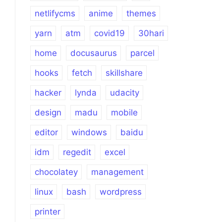
netlifycms
anime
themes
yarn
atm
covid19
30hari
home
docusaurus
parcel
hooks
fetch
skillshare
hacker
lynda
udacity
design
madu
mobile
editor
windows
baidu
idm
regedit
excel
chocolatey
management
linux
bash
wordpress
printer