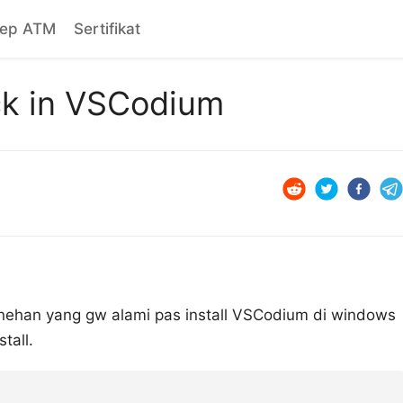
sep ATM
Sertifikat
ack in VSCodium
anehan yang gw alami pas install VSCodium di windows
tall.