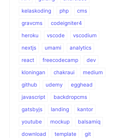
kelaskoding
php
cms
gravcms
codeigniter4
heroku
vscode
vscodium
nextjs
umami
analytics
react
freecodecamp
dev
kloningan
chakraui
medium
github
udemy
egghead
javascript
backdropcms
gatsbyjs
landing
kantor
youtube
mockup
balsamiq
download
template
git