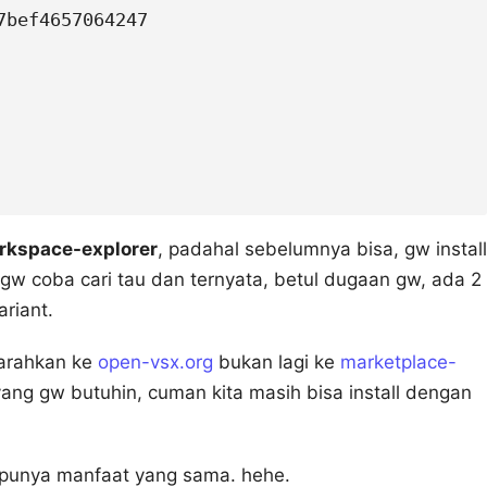
bef4657064247

rkspace-explorer
, padahal sebelumnya bisa, gw install
 gw coba cari tau dan ternyata, betul dugaan gw, ada 2
riant.
iarahkan ke
open-vsx.org
bukan lagi ke
marketplace-
yang gw butuhin, cuman kita masih bisa install dengan
 punya manfaat yang sama. hehe.