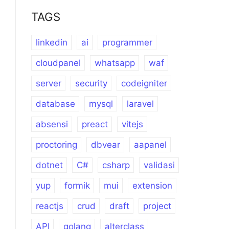
TAGS
linkedin
ai
programmer
cloudpanel
whatsapp
waf
server
security
codeigniter
database
mysql
laravel
absensi
preact
vitejs
proctoring
dbvear
aapanel
dotnet
C#
csharp
validasi
yup
formik
mui
extension
reactjs
crud
draft
project
API
golang
alterclass