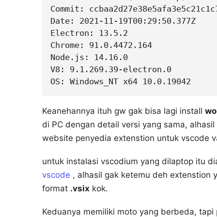
Commit: ccbaa2d27e38e5afa3e5c21c1c7
Date: 2021-11-19T00:29:50.377Z

Electron: 13.5.2

Chrome: 91.0.4472.164

Node.js: 14.16.0

V8: 9.1.269.39-electron.0

OS: Windows_NT x64 10.0.19042
Keanehannya ituh gw gak bisa lagi install
wo
di PC dengan detail versi yang sama, alhasil
website penyedia extenstion untuk vscode va
untuk instalasi vscodium yang dilaptop itu d
vscode
, alhasil gak ketemu deh extenstion 
format
.vsix
kok.
Keduanya memiliki moto yang berbeda, tapi