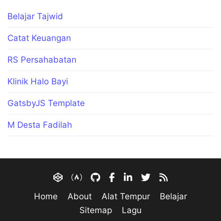
Belajar Tajwid
Catat Keuangan
RS Persahabatan
Klinik Halo Bayi
GatsbyJS Template
M Desta Fadilah
Home
About
Alat Tempur
Belajar
Sitemap
Lagu