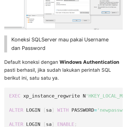
Koneksi SQLServer mau pakai Username
dan Password
Default koneksi dengan
Windows Authentication
pasti berhasil, jika sudah lakukan perintah SQL
berikut ini, satu satu ya.
EXEC
 xp_instance_regwrite N
'HKEY_LOCAL_MA
ALTER
 LOGIN 
[
sa
]
WITH
 PASSWORD
=
'newpasswo
ALTER
 LOGIN 
[
sa
]
ENABLE
;