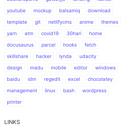
youtube
mockup
balsamiq
download
template
git
netlifycms
anime
themes
yarn
atm
covid19
30hari
home
docusaurus
parcel
hooks
fetch
skillshare
hacker
lynda
udacity
design
madu
mobile
editor
windows
baidu
idm
regedit
excel
chocolatey
management
linux
bash
wordpress
printer
LINKS