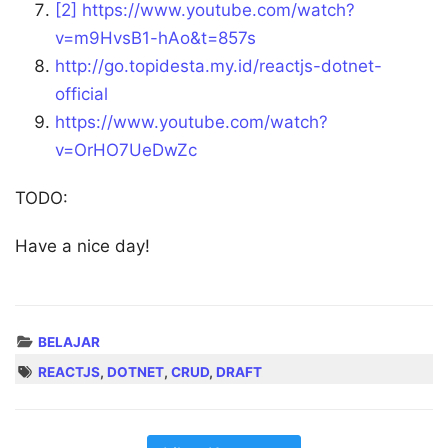
[2]
https://www.youtube.com/watch?
v=m9HvsB1-hAo&t=857s
http://go.topidesta.my.id/reactjs-dotnet-
official
https://www.youtube.com/watch?
v=OrHO7UeDwZc
TODO:
Have a nice day!
BELAJAR
REACTJS
,
DOTNET
,
CRUD
,
DRAFT