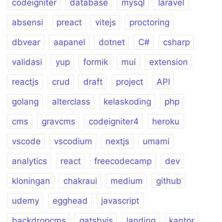
codeigniter
database
mysql
laravel
absensi
preact
vitejs
proctoring
dbvear
aapanel
dotnet
C#
csharp
validasi
yup
formik
mui
extension
reactjs
crud
draft
project
API
golang
alterclass
kelaskoding
php
cms
gravcms
codeigniter4
heroku
vscode
vscodium
nextjs
umami
analytics
react
freecodecamp
dev
kloningan
chakraui
medium
github
udemy
egghead
javascript
backdropcms
gatsbyjs
landing
kantor