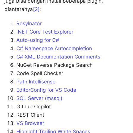
juga bisa dengan install beberapa plugin,
diantaranya
[2]
:
Rosylnator
.NET Core Test Explorer
Auto-using for C#
C# Namespace Autocompletion
C# XML Documentation Comments
NuGet Reverse Package Search
Code Spell Checker
Path Intellisense
EditorConfig for VS Code
SQL Server (mssql)
Github Copilot
REST Client
VS Browser
Highlight Trailing White Spaces