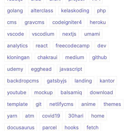
golang
alterclass
kelaskoding
php
cms
gravcms
codeigniter4
heroku
vscode
vscodium
nextjs
umami
analytics
react
freecodecamp
dev
kloningan
chakraui
medium
github
udemy
egghead
javascript
backdropcms
gatsbyjs
landing
kantor
youtube
mockup
balsamiq
download
template
git
netlifycms
anime
themes
yarn
atm
covid19
30hari
home
docusaurus
parcel
hooks
fetch