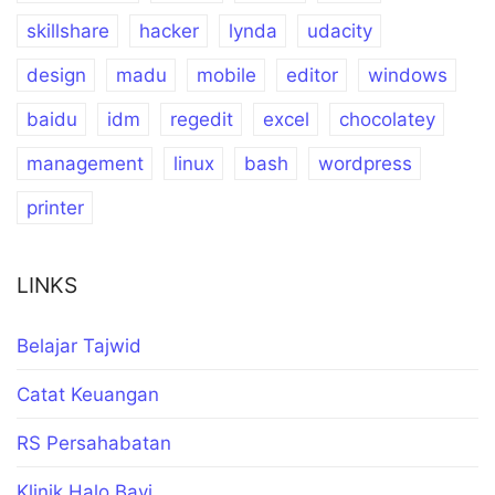
skillshare
hacker
lynda
udacity
design
madu
mobile
editor
windows
baidu
idm
regedit
excel
chocolatey
management
linux
bash
wordpress
printer
LINKS
Belajar Tajwid
Catat Keuangan
RS Persahabatan
Klinik Halo Bayi