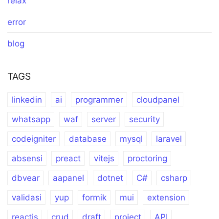
relax
error
blog
TAGS
linkedin
ai
programmer
cloudpanel
whatsapp
waf
server
security
codeigniter
database
mysql
laravel
absensi
preact
vitejs
proctoring
dbvear
aapanel
dotnet
C#
csharp
validasi
yup
formik
mui
extension
reactjs
crud
draft
project
API