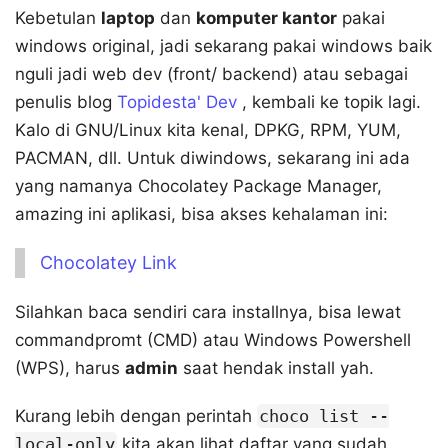
Kebetulan
laptop
dan
komputer kantor
pakai
windows original, jadi sekarang pakai windows baik
nguli jadi web dev (front/ backend) atau sebagai
penulis blog
Topidesta' Dev
, kembali ke topik lagi.
Kalo di GNU/Linux kita kenal, DPKG, RPM, YUM,
PACMAN, dll. Untuk diwindows, sekarang ini ada
yang namanya Chocolatey Package Manager,
amazing ini aplikasi, bisa akses kehalaman ini:
Chocolatey Link
Silahkan baca sendiri cara installnya, bisa lewat
commandpromt (CMD) atau Windows Powershell
(WPS), harus
admin
saat hendak install yah.
Kurang lebih dengan perintah
choco list --
local-only
kita akan lihat daftar yang sudah